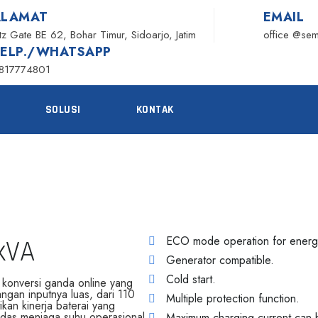
ALAMAT
EMAIL
itz Gate BE 62, Bohar Timur, Sidoarjo, Jatim
office @se
TELP./WHATSAPP
817774801
SOLUSI
KONTAK
ECO mode operation for energy
kVA
Generator compatible.
Cold start.
konversi ganda online yang
ngan inputnya luas, dari 110
Multiple protection function.
an kinerja baterai yang
rdas menjaga suhu operasional.
Maximum charging current can b