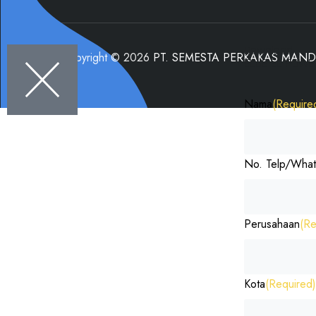
Download
Copyright © 2026
PT. SEMESTA PERKAKAS MAND
ELJE EL POWE
Nama
(Require
No. Telp/Wha
Perusahaan
(Re
Kota
(Required)