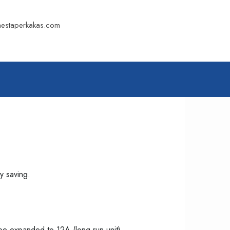
mestaperkakas.com
 saving.
e expanded to 12A (long run unit)