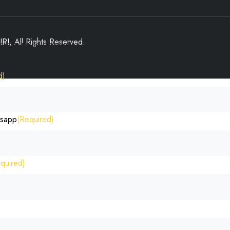
IRI
, All Rights Reserved.
R SERIES 10-800kVA
d)
tsapp
(Required)
quired)