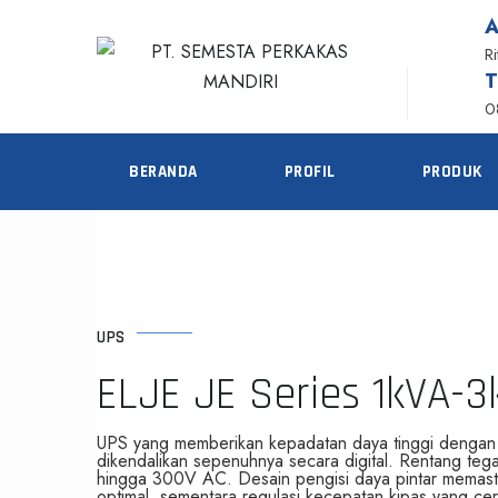
R
0
BERANDA
PROFIL
PRODUK
UPS
ELJE JE Series 1kVA-3
UPS yang memberikan kepadatan daya tinggi dengan 
dikendalikan sepenuhnya secara digital. Rentang tega
hingga 300V AC. Desain pengisi daya pintar memastik
optimal, sementara regulasi kecepatan kipas yang ce