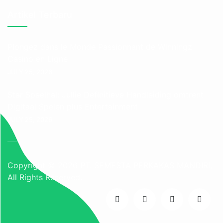
Artikel Terbaru
Plongez dans le Monde Passionnant de Winningz
Casino en Ligne
JULY 25, 2026
Star Speelhal: Jullie Definitieve Handleiding omtrent
Digitaal Spelen plus Entertainment
JULY 25, 2026
Copyright © 2026
PT. SEMESTA PERKAKAS MANDIRI
,
All Rights Reserved.