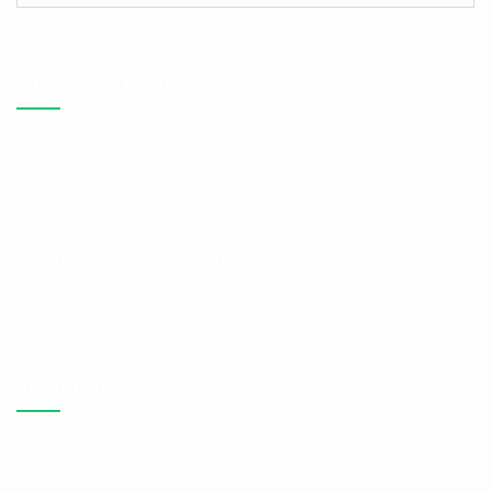
PT. SEMESTA PERKAKAS MANDIRI
Berfokus pada inovasi berkelanjutan untuk
menyediakan solusi power supply yang andal dan
efisien. Kami berkomitmen untuk menjadi pilihan utama
pelanggan dengan menerapkan teknologi canggih dan
praktik terbaik di industri.
Informasi
FAQ