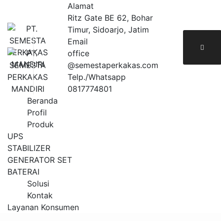
Skip
Alamat
to
Ritz Gate BE 62, Bohar
content
Timur, Sidoarjo, Jatim
Email
office
@semestaperkakas.com
Telp./Whatsapp
0817774801
Beranda
Profil
Produk
UPS
STABILIZER
GENERATOR SET
BATERAI
Solusi
Kontak
Layanan Konsumen