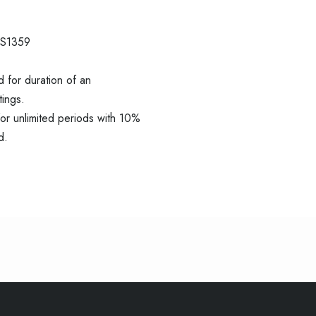
AS1359
 for duration of an
ings.
for unlimited periods with 10%
d.