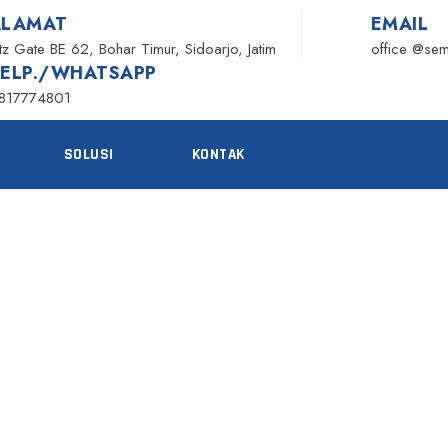
ALAMAT
EMAIL
itz Gate BE 62, Bohar Timur, Sidoarjo, Jatim
office @se
TELP./WHATSAPP
817774801
SOLUSI
KONTAK