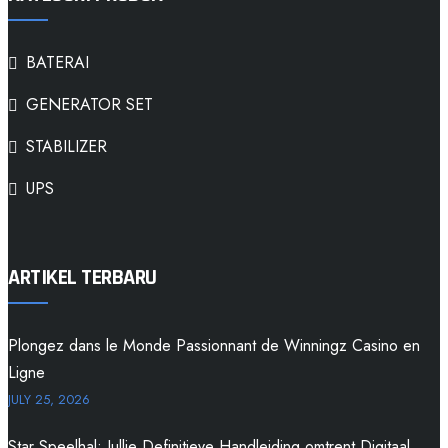
BATERAI
GENERATOR SET
STABILIZER
UPS
ARTIKEL TERBARU
Plongez dans le Monde Passionnant de Winningz Casino en
Ligne
JULY 25, 2026
Star Speelhal: Jullie Definitieve Handleiding omtrent Digitaal